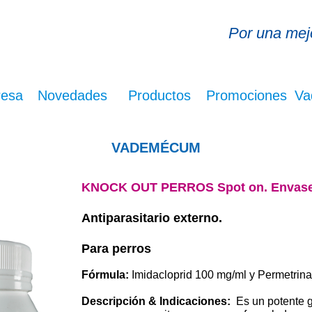
Por una mejo
resa
Novedades
Productos
Promociones
Va
VADEMÉCUM
KNOCK OUT PERROS Spot on. Envases
Antiparasitario externo.
Para perros
Fórmula:
Imidacloprid 100 mg/ml y Permetrina
Des
cripción
&
Indicaciones:
Es un potente ga