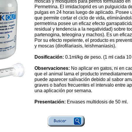
moscas y mosquitos para perros formulado en b
Permetrina. El imidacloprid es un pulguicida d
pulgas en 24 horas luego de aplicado. Posee una
que permite cortar el ciclo de vida, eliminán
permetrina posee un eficaz efecto garrapaticid
residual y tendencia a la negatividad) sobre tod
partenogina, teleogina y machos). Es un eficaz
Por su efecto repelente, el producto es prevent
y moscas (dirofilariasis, leishmaniasis).
Dosificación:
0.1ml/kg de peso. (1 ml cada 10 
Observaciones:
No aplicar en gatos, ni en c
que el animal lama el producto inmediatamente
puede aparecer salivación debido al sabor ama
graves o baños frecuentes el intervalo entre a
una aplicación por semana.
Presentación:
Envases multidosis de 50 ml.