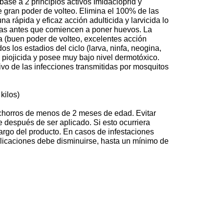
ase a 2 principios activos Imidacloprid y
e gran poder de volteo. Elimina el 100% de las
 rápida y eficaz acción adulticida y larvicida lo
dolas antes que comiencen a poner huevos. La
a (buen poder de volteo, excelentes acción
os los estadios del ciclo (larva, ninfa, neogina,
 piojicida y posee muy bajo nivel dermotóxico.
ivo de las infecciones transmitidas por mosquitos
kilos)
achorros de menos de 2 meses de edad. Evitar
 después de ser aplicado. Si esto ocurriera
rgo del producto. En casos de infestaciones
plicaciones debe disminuirse, hasta un mínimo de